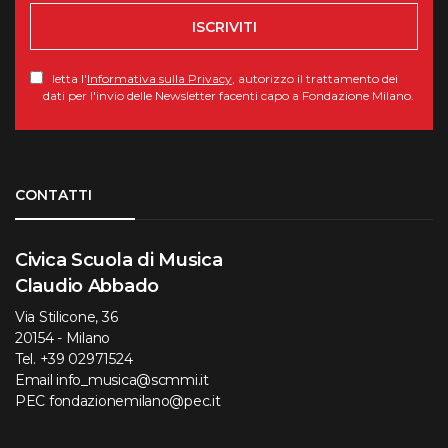
ISCRIVITI
letta l'
Informativa sulla Privacy
, autorizzo il trattamento dei
dati per l'invio delle Newsletter facenti capo a Fondazione Milano.
Torna su
CONTATTI
Civica Scuola di Musica
Claudio Abbado
Via Stilicone, 36
20154 - Milano
Tel.
+39 02971524
Email
info_musica@scmmi.it
PEC
fondazionemilano@pec.it