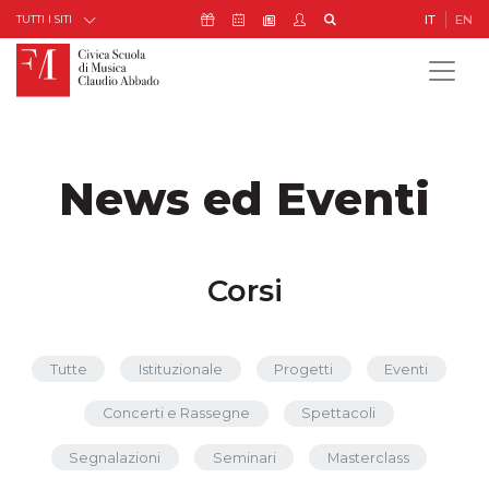
Skip to Content
Icona Sostienici
Icona Calendario Eventi
Icona My Civica
Icona Cerca
IT
EN
Icona Newsletter
TUTTI I SITI
News ed Eventi
Corsi
Tutte
Istituzionale
Progetti
Eventi
Concerti e Rassegne
Spettacoli
Segnalazioni
Seminari
Masterclass