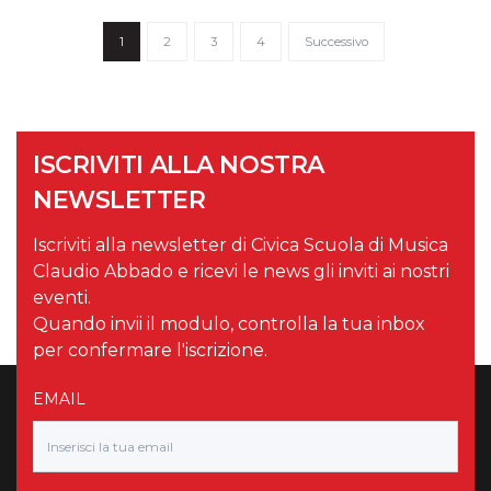
1
2
3
4
Successivo
ISCRIVITI ALLA NOSTRA
NEWSLETTER
Iscriviti alla newsletter di Civica Scuola di Musica
Claudio Abbado e ricevi le news gli inviti ai nostri
eventi.
Quando invii il modulo, controlla la tua inbox
per confermare l'iscrizione.
EMAIL