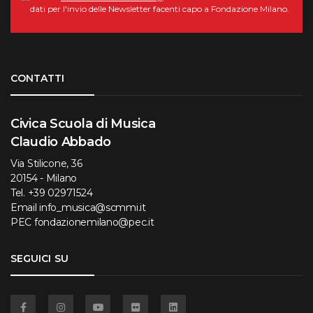
dati per l'invio delle Newsletter facenti capo a Fondazione Milano.
Torna su
CONTATTI
Civica Scuola di Musica
Claudio Abbado
Via Stilicone, 36
20154 - Milano
Tel.
+39 02971524
Email
info_musica@scmmi.it
PEC
fondazionemilano@pec.it
SEGUICI SU
Facebook
Instagram
YouTube
Flickr
Linkedin