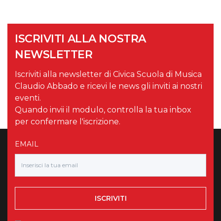
ISCRIVITI ALLA NOSTRA
NEWSLETTER
Iscriviti alla newsletter di Civica Scuola di Musica
Claudio Abbado e ricevi le news gli inviti ai nostri
eventi.
Quando invii il modulo, controlla la tua inbox
per confermare l'iscrizione.
EMAIL
ISCRIVITI