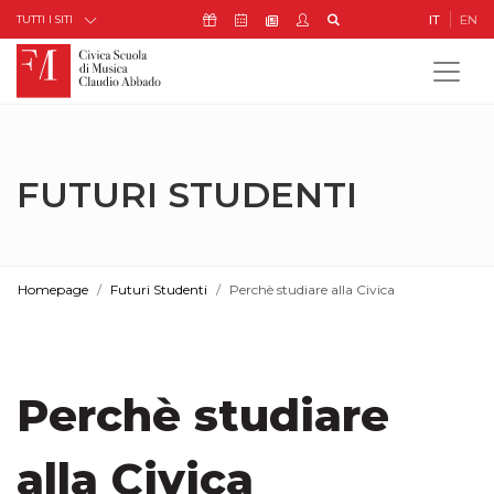
Skip to Content
Icona Sostienici
Icona Calendario Eventi
Icona My Civica
Icona Cerca
IT
EN
Icona Newsletter
TUTTI I SITI
FUTURI STUDENTI
Homepage
Futuri Studenti
Perchè studiare alla Civica
Perchè studiare
alla Civica