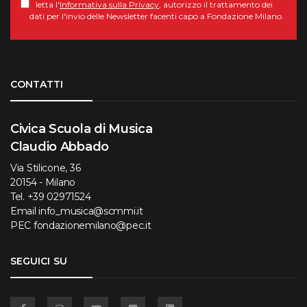
letta l'
Informativa sulla Privacy
, autorizzo il trattamento dei
dati per l'invio delle Newsletter facenti capo a Fondazione Milano.
Torna su
CONTATTI
Civica Scuola di Musica
Claudio Abbado
Via Stilicone, 36
20154 - Milano
Tel.
+39 02971524
Email
info_musica@scmmi.it
PEC
fondazionemilano@pec.it
SEGUICI SU
Facebook
Instagram
YouTube
Flickr
Linkedin