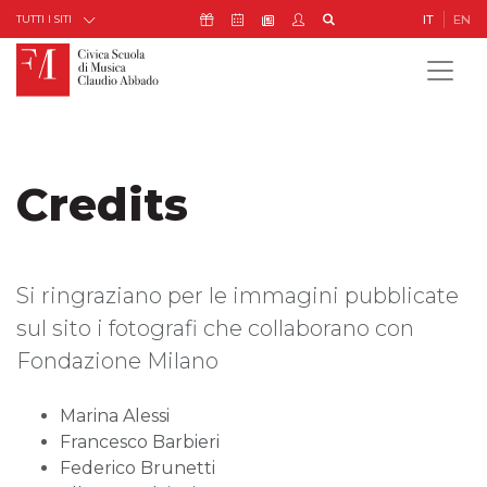
Skip to Content
Icona Sostienici
Icona Calendario Eventi
Icona My Civica
Icona Cerca
IT
EN
Icona Newsletter
TUTTI I SITI
Credits
Si ringraziano per le immagini pubblicate
sul sito i fotografi che collaborano con
Fondazione Milano
Marina Alessi
Francesco Barbieri
Federico Brunetti