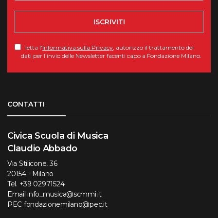
ISCRIVITI
letta l'
Informativa sulla Privacy
, autorizzo il trattamento dei
dati per l'invio delle Newsletter facenti capo a Fondazione Milano.
Torna su
CONTATTI
Civica Scuola di Musica
Claudio Abbado
Via Stilicone, 36
20154 - Milano
Tel.
+39 02971524
Email
info_musica@scmmi.it
PEC
fondazionemilano@pec.it