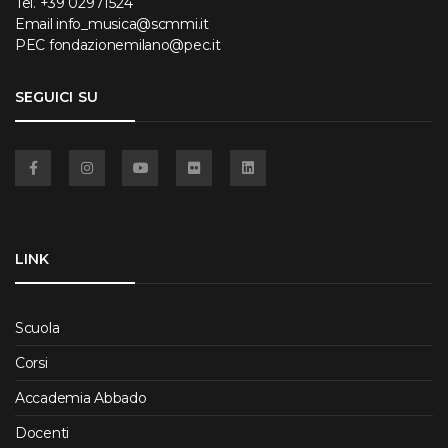
Tel.
+39 02971524
Email
info_musica@scmmi.it
PEC
fondazionemilano@pec.it
SEGUICI SU
Facebook
Instagram
YouTube
Flickr
Linkedin
LINK
Scuola
Corsi
Accademia Abbado
Docenti