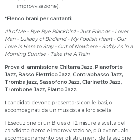
improvvisazione).
*Elenco brani per cantanti:
All of
Me - Bye Bye Blackbird -
Just Friends
- Lover
Man -
Lullaby of Birdland
- My Foolish Heart -
Our
Love Is Here to Stay
- Out of Nowhere -
Softly
As i
n a
Morning
Sunrise -
Take the A Train
Prova di ammissione Chitarra Jazz, Pianoforte
Jazz, Basso Elettrico Jazz, Contrabbasso Jazz,
Tromba jazz, Sassofono Jazz, Clarinetto Jazz,
Trombone Jazz, Flauto Jazz.
I candidati devono presentarsi con le basi, o
accompagnati da un musicista a loro scelta.
1.Esecuzione di un Blues di 12 misure a scelta del
candidato (tema e improvvisazione, più eventuale
accompagnamento per gli strumenti della sezione