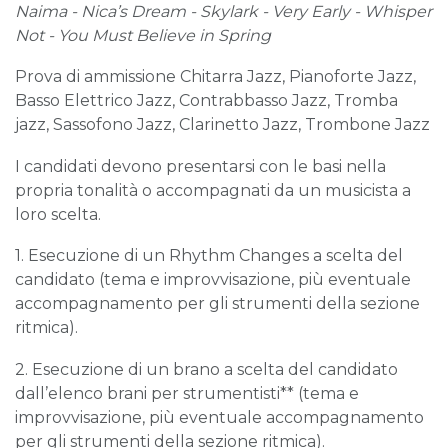
Naima -
Nica
’s D
ream
-
Skylark - Very Early
-
Whisper
Not
-
You
M
ust
B
elieve in
S
pring
Prova di ammissione Chitarra Jazz, Pianoforte Jazz,
Basso Elettrico Jazz, Contrabbasso Jazz, Tromba
jazz, Sassofono Jazz, Clarinetto Jazz, Trombone Jazz
I candidati devono presentarsi con le basi nella
propria tonalità o accompagnati da un musicista a
loro scelta.
1. Esecuzione di un Rhythm Changes a scelta del
candidato (tema e improvvisazione, più eventuale
accompagnamento per gli strumenti della sezione
ritmica).
2. Esecuzione di un brano a scelta del candidato
dall’elenco brani per strumentisti** (tema e
improvvisazione, più eventuale accompagnamento
per gli strumenti della sezione ritmica).