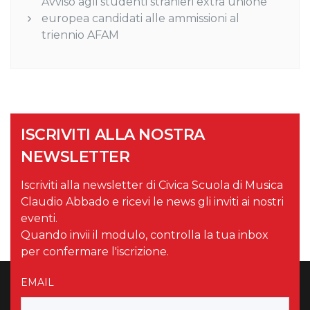
Avviso agli studenti stranieri extra unione
europea candidati alle ammissioni al
triennio AFAM
ISCRIVITI ALLA NOSTRA
NEWSLETTER
Iscriviti alla newsletter di Civica Scuola di Musica
Claudio Abbado e ricevi le news gli inviti ai nostri
eventi.
Quando invii il modulo, controlla la tua inbox
per confermare l'iscrizione.
EMAIL