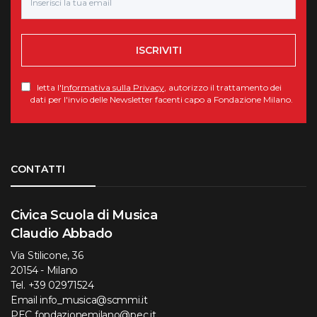
ISCRIVITI
letta l'
Informativa sulla Privacy
, autorizzo il trattamento dei
dati per l'invio delle Newsletter facenti capo a Fondazione Milano.
Torna su
CONTATTI
Civica Scuola di Musica
Claudio Abbado
Via Stilicone, 36
20154 - Milano
Tel.
+39 02971524
Email
info_musica@scmmi.it
PEC
fondazionemilano@pec.it