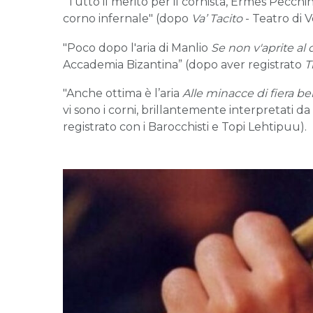
"Tutto il merito per il cornista, Ermes Pecchin
corno infernale" (dopo
Va’ Tacito
- Teatro di V
"Poco dopo l'aria di Manlio
Se non v'aprite al 
Accademia Bizantina” (dopo aver registrato
T
"Anche ottima è l’aria
Alle minacce di fiera be
vi sono i corni, brillantemente interpretati 
registrato con i Barocchisti e Topi Lehtipuu).