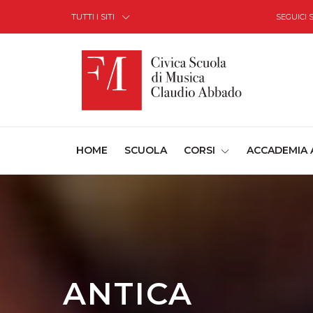
Skip to Content
TUTTI I SITI
SEGUICI 
(CURRENT)
HOME
SCUOLA
CORSI
ACCADEMIA
ANTICA