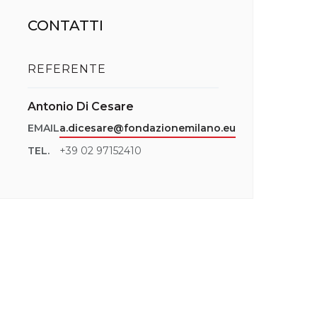
CONTATTI
REFERENTE
Antonio Di Cesare
EMAIL
a.dicesare@fondazionemilano.eu
TEL.
+39 02 97152410