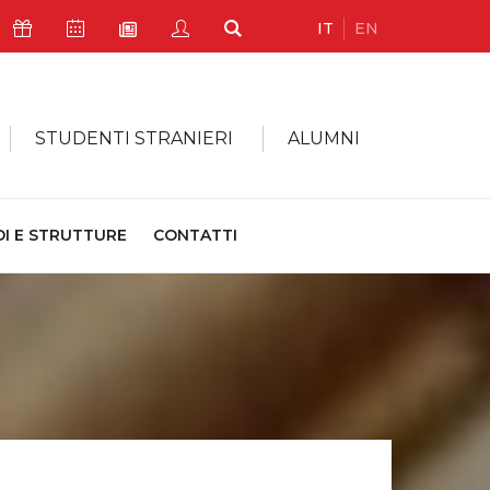
IT
EN
Icona Sostienici
Icona Calendario Eventi
Icona My Civica
Icona Cerca
Icona Newsletter
STUDENTI STRANIERI
ALUMNI
DI E STRUTTURE
CONTATTI