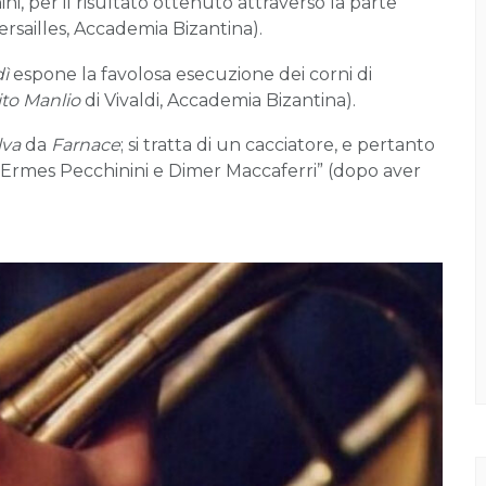
ini, per il risultato ottenuto attraverso la parte
ersailles, Accademia Bizantina).
dì
espone la favolosa esecuzione dei corni di
ito Manlio
di Vivaldi, Accademia Bizantina).
lva
da
Farnace
; si tratta di un cacciatore, e pertanto
da Ermes Pecchinini e Dimer Maccaferri” (dopo aver