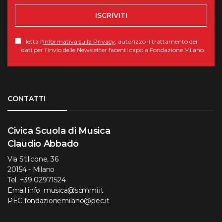
ISCRIVITI
letta l'
Informativa sulla Privacy
, autorizzo il trattamento dei
dati per l'invio delle Newsletter facenti capo a Fondazione Milano.
Torna su
CONTATTI
Civica Scuola di Musica
Claudio Abbado
Via Stilicone, 36
20154 - Milano
Tel.
+39 02971524
Email
info_musica@scmmi.it
PEC
fondazionemilano@pec.it