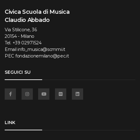
Civica Scuola di Musica
Claudio Abbado
Via Stilicone, 36
20154 - Milano
Tel.
+39 02971524
Email
info_musica@scmmi.it
PEC
fondazionemilano@pec.it
SEGUICI SU
Facebook
Instagram
YouTube
Flickr
Linkedin
LINK