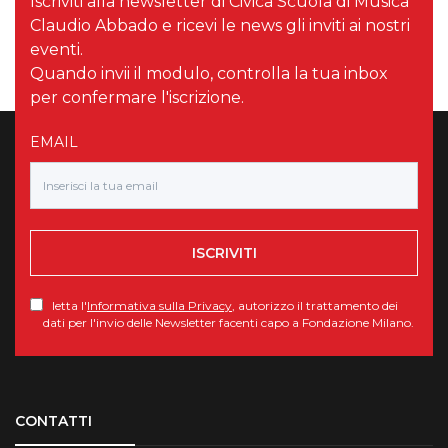
Iscriviti alla newsletter di Civica Scuola di Musica
Claudio Abbado e ricevi le news gli inviti ai nostri
eventi.
Quando invii il modulo, controlla la tua inbox
per confermare l'iscrizione.
EMAIL
ISCRIVITI
letta l'
Informativa sulla Privacy
, autorizzo il trattamento dei
dati per l'invio delle Newsletter facenti capo a Fondazione Milano.
Torna su
CONTATTI