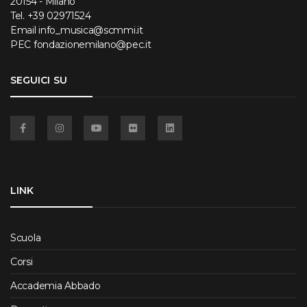
20154 - Milano
Tel.
+39 02971524
Email
info_musica@scmmi.it
PEC
fondazionemilano@pec.it
SEGUICI SU
Facebook
Instagram
YouTube
Flickr
Linkedin
LINK
Scuola
Corsi
Accademia Abbado