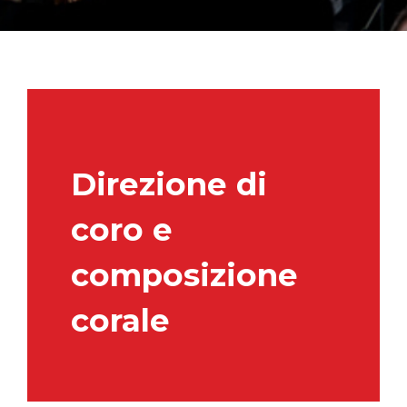
Direzione di
coro e
composizione
corale