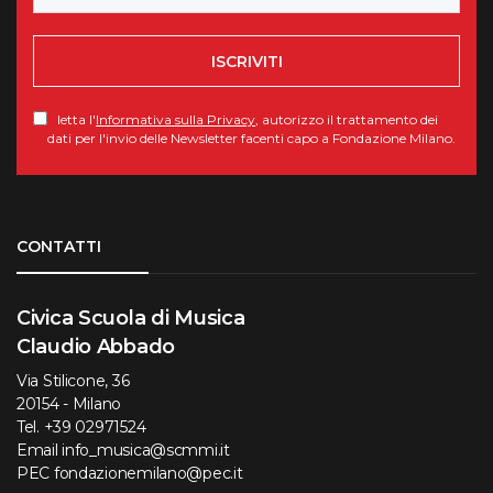
ISCRIVITI
letta l'
Informativa sulla Privacy
, autorizzo il trattamento dei
dati per l'invio delle Newsletter facenti capo a Fondazione Milano.
Torna su
CONTATTI
Civica Scuola di Musica
Claudio Abbado
Via Stilicone, 36
20154 - Milano
Tel.
+39 02971524
Email
info_musica@scmmi.it
PEC
fondazionemilano@pec.it