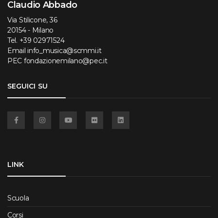
Claudio Abbado
Via Stilicone, 36
20154 - Milano
Tel.
+39 02971524
Email
info_musica@scmmi.it
PEC
fondazionemilano@pec.it
SEGUICI SU
Facebook
Instagram
YouTube
Flickr
Linkedin
LINK
Scuola
Corsi