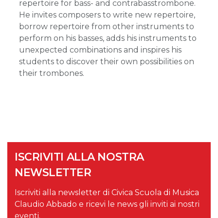
repertoire for bass- and contrabasstrombone.
He invites composers to write new repertoire,
borrow repertoire from other instruments to
perform on his basses, adds his instruments to
unexpected combinations and inspires his
students to discover their own possibilities on
their trombones.
ISCRIVITI ALLA NOSTRA
NEWSLETTER
Iscriviti alla newsletter di Civica Scuola di Musica
Claudio Abbado e ricevi le news gli inviti ai nostri
eventi.