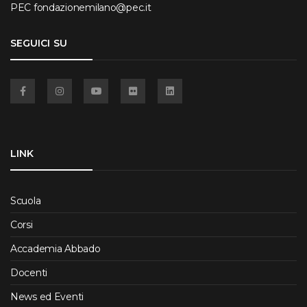
PEC
fondazionemilano@pec.it
SEGUICI SU
Facebook
Instagram
YouTube
Flickr
Linkedin
LINK
Scuola
Corsi
Accademia Abbado
Docenti
News ed Eventi