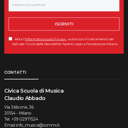
ISCRIVITI
letta l'
Informativa sulla Privacy
, autorizzo il trattamento dei
dati per l'invio delle Newsletter facenti capo a Fondazione Milano.
Torna su
CONTATTI
Civica Scuola di Musica
Claudio Abbado
Via Stilicone, 36
20154 - Milano
Tel.
+39 02971524
Email
info_musica@scmmi.it