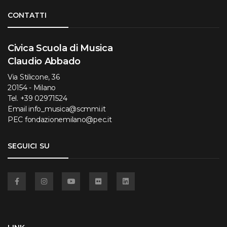
Torna su
CONTATTI
Civica Scuola di Musica
Claudio Abbado
Via Stilicone, 36
20154 - Milano
Tel.
+39 02971524
Email
info_musica@scmmi.it
PEC
fondazionemilano@pec.it
SEGUICI SU
Facebook
Instagram
YouTube
Flickr
Linkedin