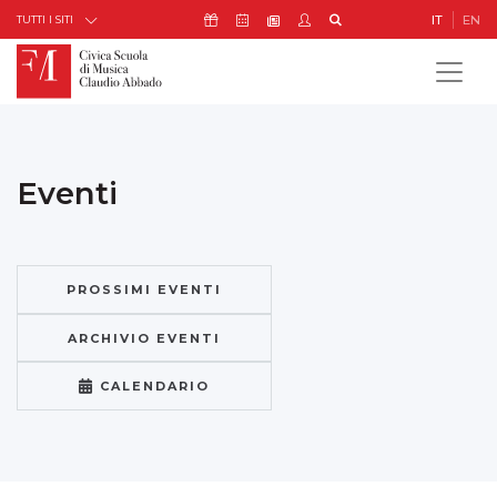
Skip to Content
Icona Sostienici
Icona Calendario Eventi
Icona My Civica
Icona Cerca
IT
EN
Icona Newsletter
TUTTI I SITI
Eventi
PROSSIMI EVENTI
ARCHIVIO EVENTI
CALENDARIO