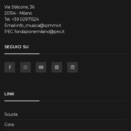
Via Stilicone, 36
20154 - Milano
Tel.
+39 02971524
Email
info_musica@scmmi.it
PEC
fondazionemilano@pec.it
SEGUICI SU
Facebook
Instagram
YouTube
Flickr
Linkedin
LINK
Scuola
Corsi