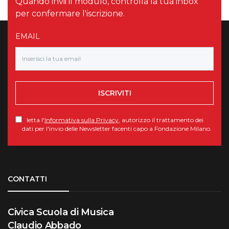
Quando invii il modulo, controlla la tua inbox
per confermare l'iscrizione.
EMAIL
ISCRIVITI
letta l'
Informativa sulla Privacy
, autorizzo il trattamento dei
dati per l'invio delle Newsletter facenti capo a Fondazione Milano.
Torna su
CONTATTI
Civica Scuola di Musica
Claudio Abbado