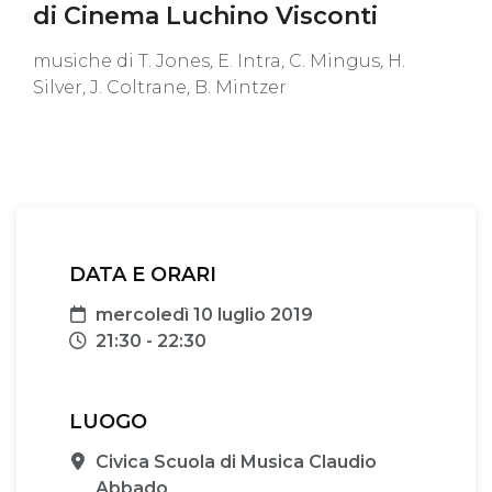
di Cinema Luchino Visconti
musiche di T. Jones
,
E. Intra
,
C. Mingus
,
H.
Silver
,
J. Coltrane
,
B. Mintzer
DATA E ORARI
Data
mercoledì 10 luglio 2019
Orari
21:30 - 22:30
LUOGO
Sede
Civica Scuola di Musica Claudio
Abbado