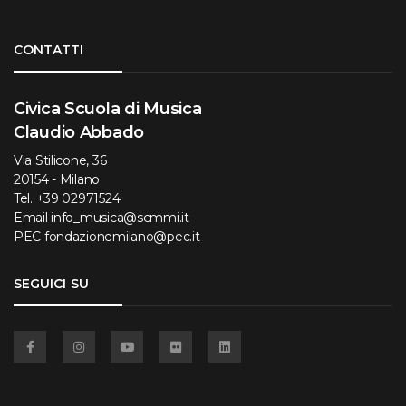
Torna su
CONTATTI
Civica Scuola di Musica
Claudio Abbado
Via Stilicone, 36
20154 - Milano
Tel.
+39 02971524
Email
info_musica@scmmi.it
PEC
fondazionemilano@pec.it
SEGUICI SU
Facebook
Instagram
YouTube
Flickr
Linkedin