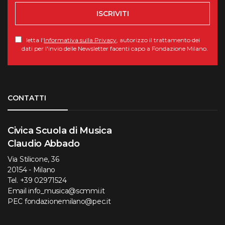
ISCRIVITI
letta l'
Informativa sulla Privacy
, autorizzo il trattamento dei
dati per l'invio delle Newsletter facenti capo a Fondazione Milano.
Torna su
CONTATTI
Civica Scuola di Musica
Claudio Abbado
Via Stilicone, 36
20154 - Milano
Tel.
+39 02971524
Email
info_musica@scmmi.it
PEC
fondazionemilano@pec.it