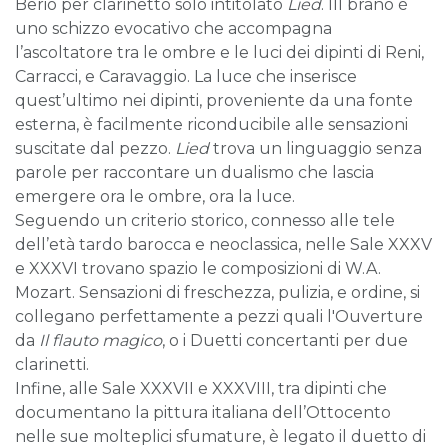
Berio per clarinetto solo intitolato
L
ied
. IIl brano è
uno schizzo evocativo che accompagna
l’ascoltatore tra le ombre e le luci dei dipinti di Reni,
Carracci, e Caravaggio. La luce che inserisce
quest’ultimo nei dipinti, proveniente da una fonte
esterna, è facilmente riconducibile alle sensazioni
suscitate dal pezzo.
Lied
trova un linguaggio senza
parole per raccontare un dualismo che lascia
emergere ora le ombre, ora la luce.
Seguendo un criterio storico, connesso alle tele
dell’età tardo barocca e neoclassica, nelle Sale XXXV
e XXXVI trovano spazio le composizioni di W.A.
Mozart. Sensazioni di freschezza, pulizia, e ordine, si
collegano perfettamente a pezzi quali l'Ouverture
da
Il flauto magico
, o i Duetti concertanti per due
clarinetti.
Infine, alle Sale XXXVII e XXXVIII, tra dipinti che
documentano la pittura italiana dell’Ottocento
nelle sue molteplici sfumature, è legato il duetto di