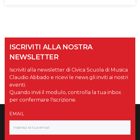
ISCRIVITI ALLA NOSTRA
NEWSLETTER
Iscriviti alla newsletter di Civica Scuola di Musica
Claudio Abbado e ricevi le news gli inviti ai nostri
eventi.
Quando invii il modulo, controlla la tua inbox
per confermare l'iscrizione.
EMAIL