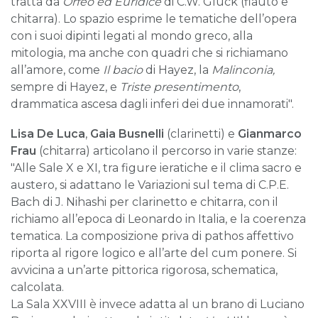
tratta da
Orfeo ed Euridice
di C.W. Gluck (flauto e
chitarra). Lo spazio esprime le tematiche dell’opera
con i suoi dipinti legati al mondo greco, alla
mitologia, ma anche con quadri che si richiamano
all’amore, come
Il bacio
di Hayez, la
Malinconia,
sempre di Hayez, e
Triste presentimento
,
drammatica ascesa dagli inferi dei due innamorati".
Lisa De Luca
,
Gaia Busnelli
(clarinetti) e
Gianmarco
Frau
(chitarra) articolano il percorso in varie stanze:
"Alle Sale X e XI, tra figure ieratiche e il clima sacro e
austero, si adattano le Variazioni sul tema di C.P.E.
Bach di J. Nihashi per clarinetto e chitarra, con il
richiamo all’epoca di Leonardo in Italia, e la coerenza
tematica. La composizione priva di pathos affettivo
riporta al rigore logico e all’arte del cum ponere. Si
avvicina a un’arte pittorica rigorosa, schematica,
calcolata.
La Sala XXVIII è invece adatta al un brano di Luciano