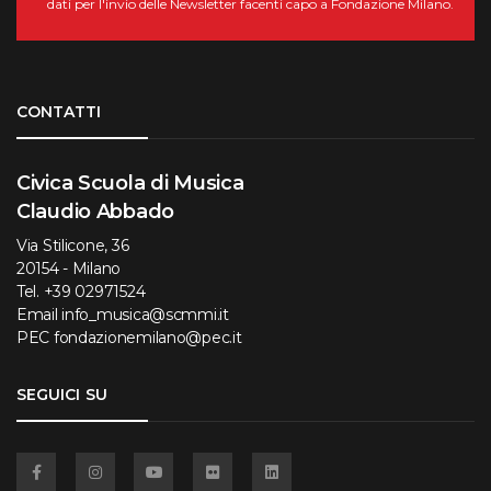
dati per l'invio delle Newsletter facenti capo a Fondazione Milano.
Torna su
CONTATTI
Civica Scuola di Musica
Claudio Abbado
Via Stilicone, 36
20154 - Milano
Tel.
+39 02971524
Email
info_musica@scmmi.it
PEC
fondazionemilano@pec.it
SEGUICI SU
Facebook
Instagram
YouTube
Flickr
Linkedin