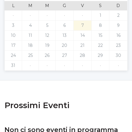
L
M
M
G
V
S
D
·
·
·
·
·
1
2
3
4
5
6
7
8
9
10
11
12
13
14
15
16
17
18
19
20
21
22
23
24
25
26
27
28
29
30
31
·
·
·
·
·
·
Prossimi Eventi
Non ci sono eventi in programma