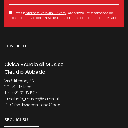
letta l'
Informativa sulla Privacy
, autorizzo il trattamento dei
dati per l'invio delle Newsletter facenti capo a Fondazione Milano.
Torna su
CONTATTI
Civica Scuola di Musica
Claudio Abbado
Via Stilicone, 36
20154 - Milano
Tel.
+39 02971524
Email
info_musica@scmmi.it
PEC
fondazionemilano@pec.it
SEGUICI SU