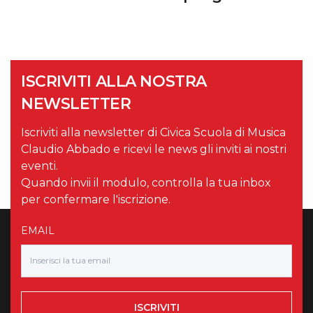
ISCRIVITI ALLA NOSTRA
NEWSLETTER
Iscriviti alla newsletter di Civica Scuola di Musica
Claudio Abbado e ricevi le news gli inviti ai nostri
eventi.
Quando invii il modulo, controlla la tua inbox
per confermare l'iscrizione.
EMAIL
ISCRIVITI