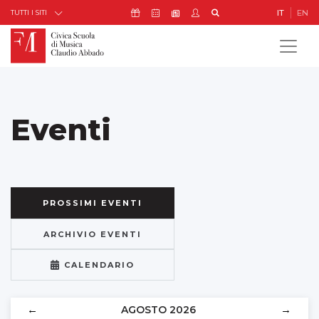
Skip to Content
Icona Sostienici
Icona Calendario Eventi
Icona My Civica
Icona Cerca
IT
EN
Icona Newsletter
TUTTI I SITI
Eventi
PROSSIMI EVENTI
ARCHIVIO EVENTI
CALENDARIO
←
→
AGOSTO 2026