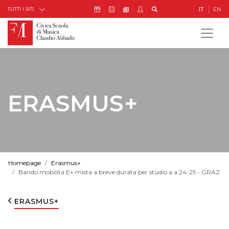
Skip to Content
Icona Sostienici
Icona Calendario Eventi
Icona My Civica
Icona Cerca
IT
EN
Icona Newsletter
TUTTI I SITI
ERASMUS+
Homepage
Erasmus+
Bando mobilità E+ mista a breve durata per studio a.a.24-25 - GRAZ
ERASMUS+