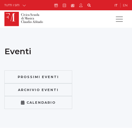
Skip to Content
Icona Sostienici
Icona Calendario Eventi
Icona My Civica
Icona Cerca
IT
EN
Icona Newsletter
TUTTI I SITI
Eventi
PROSSIMI EVENTI
ARCHIVIO EVENTI
CALENDARIO