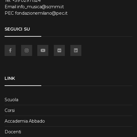
Tel.
+39 02971524
Email
info_musica@scmmi.it
PEC
fondazionemilano@pec.it
SEGUICI SU
Facebook
Instagram
YouTube
Flickr
Linkedin
LINK
Scuola
Corsi
Accademia Abbado
Docenti