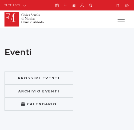
Skip to Content
Icona Sostienici
Icona Calendario Eventi
Icona My Civica
Icona Cerca
IT
EN
Icona Newsletter
TUTTI I SITI
Eventi
PROSSIMI EVENTI
ARCHIVIO EVENTI
CALENDARIO