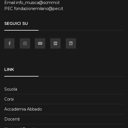
Email
info_musica@scmmi.it
PEC
fondazionemilano@pec.it
SEGUICI SU
Facebook
Instagram
YouTube
Flickr
Linkedin
LINK
Scuola
Corsi
Accademia Abbado
Docenti