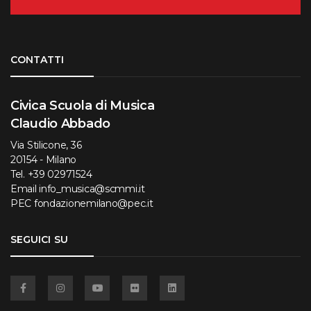
Torna su
CONTATTI
Civica Scuola di Musica
Claudio Abbado
Via Stilicone, 36
20154 - Milano
Tel.
+39 02971524
Email
info_musica@scmmi.it
PEC
fondazionemilano@pec.it
SEGUICI SU
Facebook
Instagram
YouTube
Flickr
Linkedin