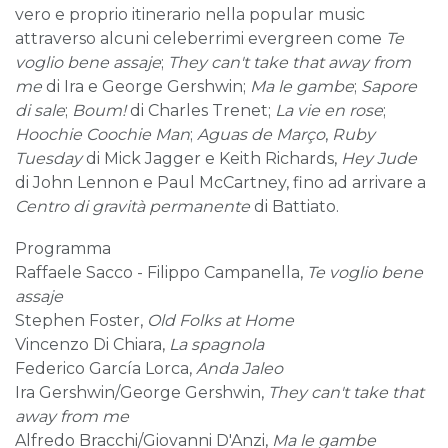
vero e proprio itinerario nella popular music
attraverso alcuni celeberrimi evergreen come
Te
voglio bene assaje
;
They can't take that away from
me
di Ira e George Gershwin;
Ma le gambe
;
Sapore
di
sale
;
Boum!
di Charles Trenet;
La vie en rose
;
Hoochie Coochie Man
;
Aguas de Março
,
Ruby
Tuesday
di Mick Jagger e Keith Richards,
Hey Jude
di John Lennon e Paul McCartney, fino ad arrivare a
Centro di gravità permanente
di Battiato.
Programma
Raffaele Sacco - Filippo Campanella,
Te voglio bene
assaje
Stephen Foster,
Old Folks at Home
Vincenzo Di Chiara,
La spagnola
Federico García Lorca,
Anda Jaleo
Ira Gershwin/George Gershwin,
They can't take that
away from me
Alfredo Bracchi/Giovanni D'Anzi,
Ma le gambe