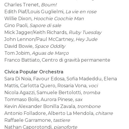
Charles Trenet,
Boum!
Edith Piaf/Louis Guglielmi,
La vie en rose
Willie Dixon,
Hoochie Coochie Man
Gino Paoli,
Sapore di sale
Mick Jagger/Keith Richards,
Ruby Tuesday
John Lennon/Paul McCartney,
Hey Jude
David Bowie,
Space Oddity
Tom Jobim,
Aguas de Março
Franco Battiato, Centro di gravità permanente
Civica Popular Orchestra
Sara Di Noia, Favour Edosa, Sofia Madeddu, Elena
Mattis, Carlotta Quero, Rosaria Vona,
voci
Nicola Agazzi, Samuele Bertolotti,
tromba
Tommaso Bolis, Aurora Pinese,
sax
Kevin Alexander Bonilla Zavala,
trombone
Antonio Folladore, Alberto La Mendola,
chitarre
Raffaele Garramone,
tastiere
Nathan Caporotondi,
pianoforte