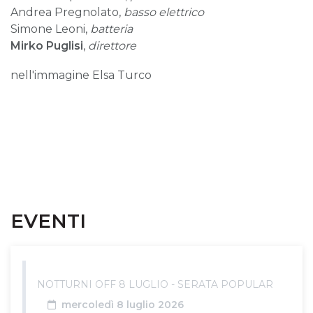
Andrea Pregnolato,
basso elettrico
Simone Leoni,
batteria
Mirko Puglisi
,
direttore
nell'immagine Elsa Turco
EVENTI
NOTTURNI OFF 8 LUGLIO - SERATA POPULAR
Data
mercoledì 8 luglio 2026