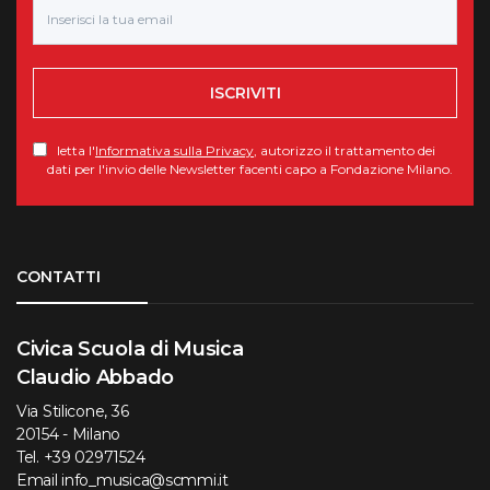
ISCRIVITI
letta l'
Informativa sulla Privacy
, autorizzo il trattamento dei
dati per l'invio delle Newsletter facenti capo a Fondazione Milano.
Torna su
CONTATTI
Civica Scuola di Musica
Claudio Abbado
Via Stilicone, 36
20154 - Milano
Tel.
+39 02971524
Email
info_musica@scmmi.it