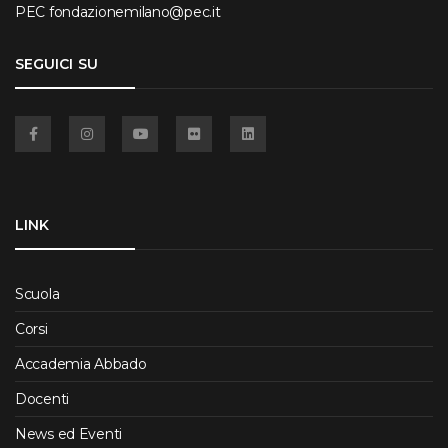
PEC
fondazionemilano@pec.it
SEGUICI SU
Facebook
Instagram
YouTube
Flickr
Linkedin
LINK
Scuola
Corsi
Accademia Abbado
Docenti
News ed Eventi