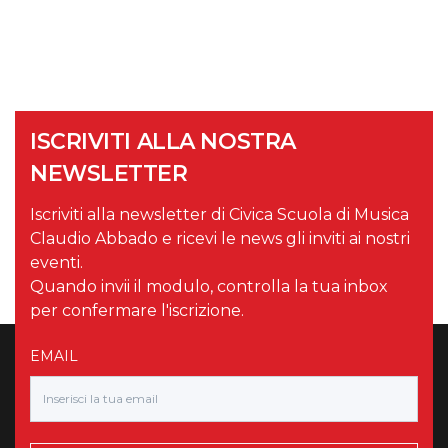
ISCRIVITI ALLA NOSTRA
NEWSLETTER
Iscriviti alla newsletter di Civica Scuola di Musica
Claudio Abbado e ricevi le news gli inviti ai nostri
eventi.
Quando invii il modulo, controlla la tua inbox
per confermare l'iscrizione.
EMAIL