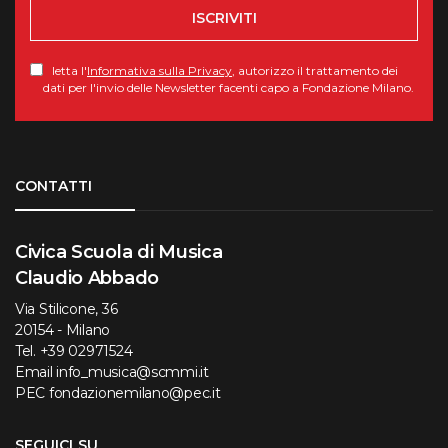
ISCRIVITI
letta l'
Informativa sulla Privacy
, autorizzo il trattamento dei
dati per l'invio delle Newsletter facenti capo a Fondazione Milano.
Torna su
CONTATTI
Civica Scuola di Musica
Claudio Abbado
Via Stilicone, 36
20154 - Milano
Tel.
+39 02971524
Email
info_musica@scmmi.it
PEC
fondazionemilano@pec.it
SEGUICI SU