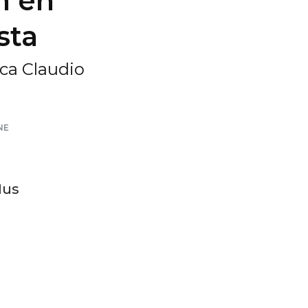
n en
sta
ica Claudio
NE
Mus