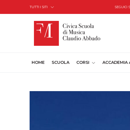
Skip to Content
TUTTI I SITI
SEGUICI 
(CURRENT)
HOME
SCUOLA
CORSI
ACCADEMIA