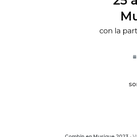
25 
Mu
con la par
so
Combin en Musique 2023
- V