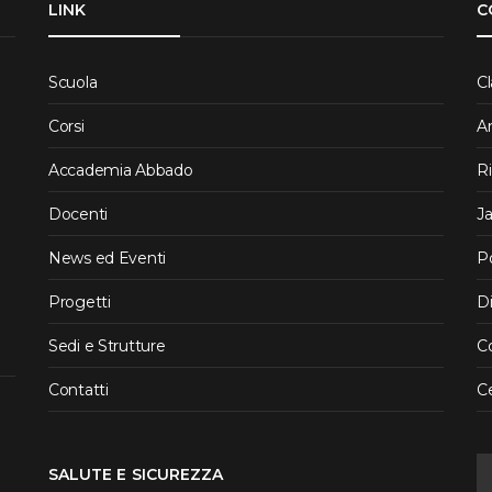
LINK
C
Scuola
Cl
Corsi
A
Accademia Abbado
R
Docenti
J
News ed Eventi
P
Progetti
Di
Sedi e Strutture
Co
Contatti
C
SALUTE E SICUREZZA