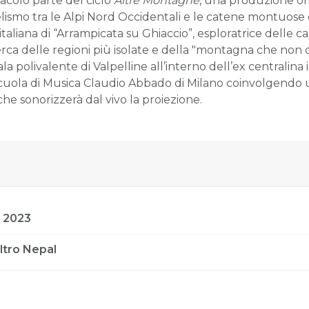
acolo parte del ciclo
Altre Montagne
, una produzione o
lismo tra le Alpi Nord Occidentali e le catene montuose 
taliana di “Arrampicata su Ghiaccio”, esploratrice delle ca
cerca delle regioni più isolate e della "montagna che non c
ala polivalente di Valpelline all’interno dell’ex centralina 
Scuola di Musica Claudio Abbado di Milano coinvolgendo 
 che sonorizzerà dal vivo la proiezione.
 2023
altro Nepal