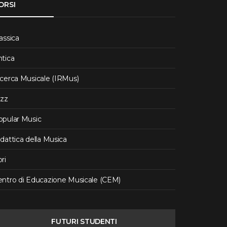
ORSI
assica
ntica
icerca Musicale (IRMus)
azz
opular Music
dattica della Musica
ri
entro di Educazione Musicale (CEM)
FUTURI STUDENTI