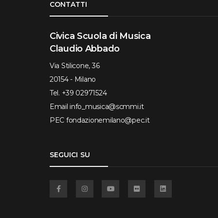
CONTATTI
Civica Scuola di Musica
Claudio Abbado
Via Stilicone, 36
20154 - Milano
Tel.
+39 02971524
Email
info_musica@scmmi.it
PEC
fondazionemilano@pec.it
SEGUICI SU
Facebook
Instagram
YouTube
Flickr
Linkedin