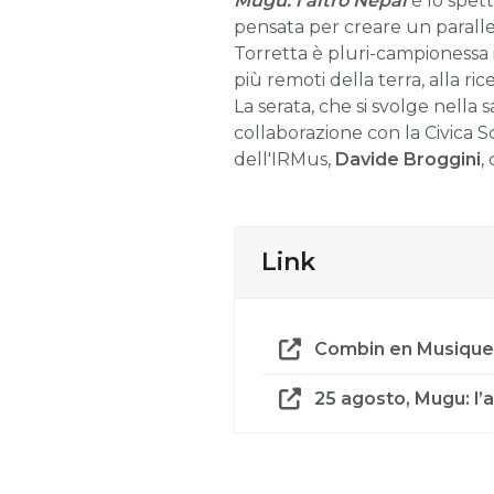
Mugu: l’altro Nepal
è lo spett
pensata per creare un paralle
Torretta è pluri-campionessa i
più remoti della terra, alla ri
La serata, che si svolge nella s
collaborazione con la Civica 
dell'IRMus,
Davide Broggini
,
Link
Combin en Musique
25 agosto, Mugu: l’