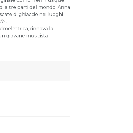
riginale Combin en Musique
di altre parti del mondo. Anna
scate di ghiaccio nei luoghi
'è".
idroelettrica, rinnova la
un giovane musicista