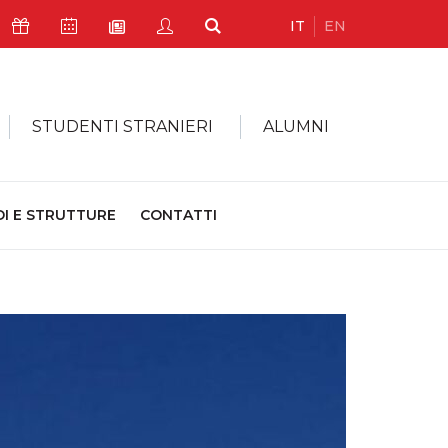
IT
EN
Icona Sostienici
Icona Calendario Eventi
Icona My Civica
Icona Cerca
Icona Newsletter
STUDENTI STRANIERI
ALUMNI
DI E STRUTTURE
CONTATTI