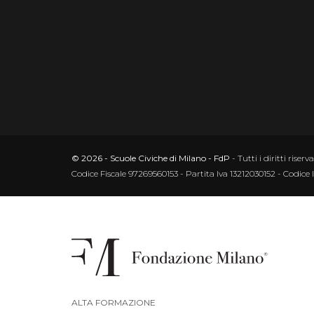
© 2026 - Scuole Civiche di Milano - FdP
- Tutti i diritti riserva
Codice Fiscale 97269560153 - Partita Iva 13212030152 - Codice 
ALTA FORMAZIONE