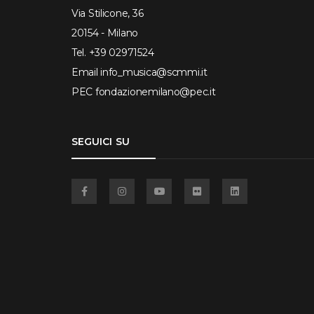
Via Stilicone, 36
20154 - Milano
Tel.
+39 02971524
Email
info_musica@scmmi.it
PEC
fondazionemilano@pec.it
SEGUICI SU
Facebook
Instagram
YouTube
Flickr
Linkedin