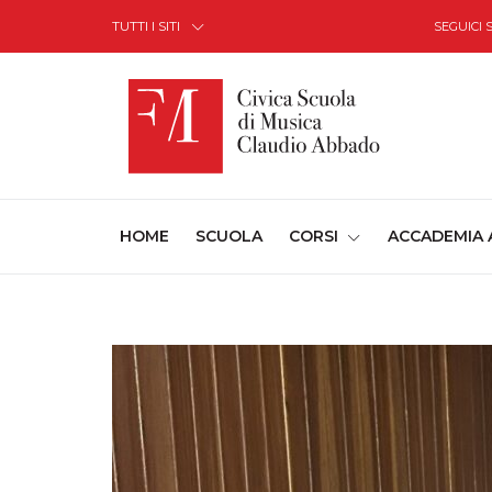
Skip to Content
TUTTI I SITI
SEGUICI 
(CURRENT)
HOME
SCUOLA
CORSI
ACCADEMIA