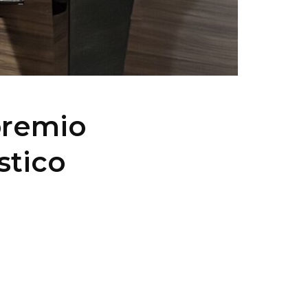
premio
stico