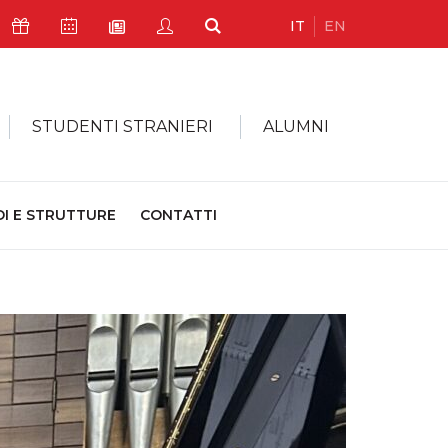
IT
EN
Icona Sostienici
Icona Calendario Eventi
Icona My Civica
Icona Cerca
Icona Newsletter
STUDENTI STRANIERI
ALUMNI
DI E STRUTTURE
CONTATTI