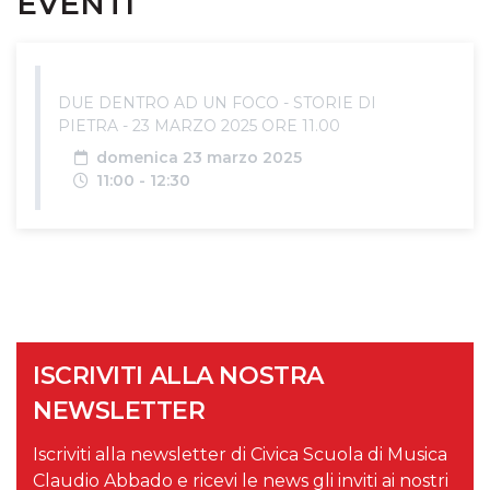
EVENTI
DUE DENTRO AD UN FOCO - STORIE DI
PIETRA - 23 MARZO 2025 ORE 11.00
Data
domenica 23 marzo 2025
Orari
11:00 - 12:30
ISCRIVITI ALLA NOSTRA
NEWSLETTER
Iscriviti alla newsletter di Civica Scuola di Musica
Claudio Abbado e ricevi le news gli inviti ai nostri