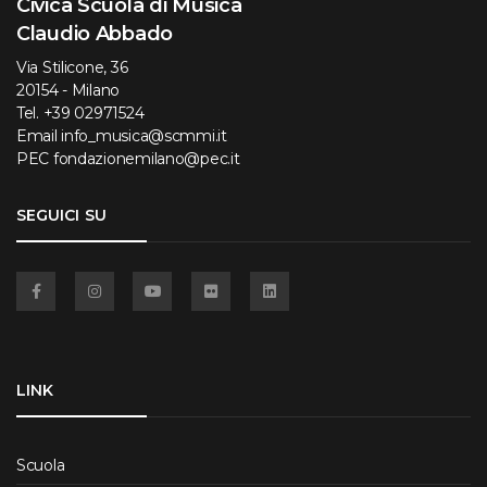
Civica Scuola di Musica
Claudio Abbado
Via Stilicone, 36
20154 - Milano
Tel.
+39 02971524
Email
info_musica@scmmi.it
PEC
fondazionemilano@pec.it
SEGUICI SU
Facebook
Instagram
YouTube
Flickr
Linkedin
LINK
Scuola