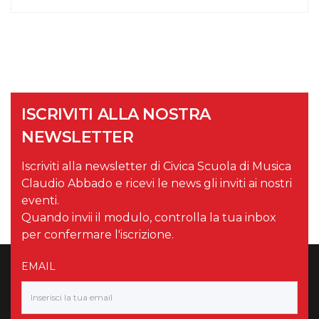
ISCRIVITI ALLA NOSTRA
NEWSLETTER
Iscriviti alla newsletter di Civica Scuola di Musica
Claudio Abbado e ricevi le news gli inviti ai nostri
eventi.
Quando invii il modulo, controlla la tua inbox
per confermare l'iscrizione.
EMAIL