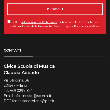
ISCRIVITI
letta l'
Informativa sulla Privacy
, autorizzo il trattamento dei
dati per l'invio delle Newsletter facenti capo a Fondazione Milano.
Torna su
CONTATTI
Civica Scuola di Musica
Claudio Abbado
Via Stilicone, 36
20154 - Milano
Tel.
+39 02971524
Email
info_musica@scmmi.it
PEC
fondazionemilano@pec.it