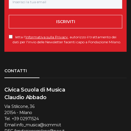
ISCRIVITI
letta l'
Informativa sulla Privacy
, autorizzo il trattamento dei
dati per l'invio delle Newsletter facenti capo a Fondazione Milano.
Torna su
CONTATTI
Civica Scuola di Musica
Claudio Abbado
Via Stilicone, 36
20154 - Milano
Tel.
+39 02971524
Email
info_musica@scmmi.it