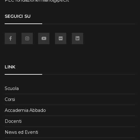
PEC
fondazionemilano@pec.it
SEGUICI SU
Facebook
Instagram
YouTube
Flickr
Linkedin
LINK
Scuola
Corsi
Accademia Abbado
Docenti
News ed Eventi