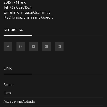
20154 - Milano
Tel.
+39 02971524
Email
info_musica@scmmi.it
PEC
fondazionemilano@pec.it
SEGUICI SU
Facebook
Instagram
YouTube
Flickr
Linkedin
LINK
Scuola
Corsi
Accademia Abbado