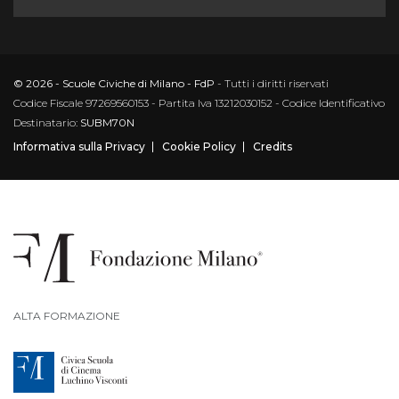
© 2026 - Scuole Civiche di Milano - FdP
- Tutti i diritti riservati
Codice Fiscale 97269560153 - Partita Iva 13212030152 - Codice Identificativo
Destinatario:
SUBM70N
Informativa sulla Privacy
Cookie Policy
Credits
ALTA FORMAZIONE