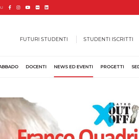
Facebook
Instagram
YouTube
Flickr
Linkedin
SU
FUTURI STUDENTI
STUDENTI ISCRITTI
 ABBADO
DOCENTI
NEWS ED EVENTI
PROGETTI
SE