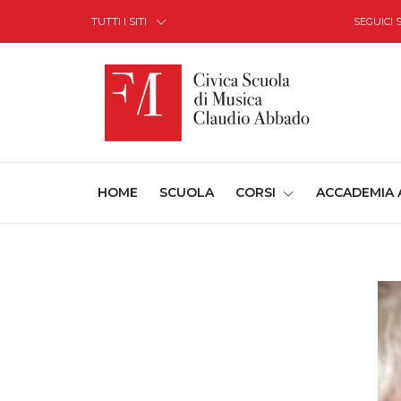
Skip to Content
TUTTI I SITI
SEGUICI 
(CURRENT)
HOME
SCUOLA
CORSI
ACCADEMIA