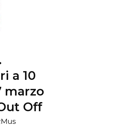
.
i a 10
27 marzo
Out Off
IRMus