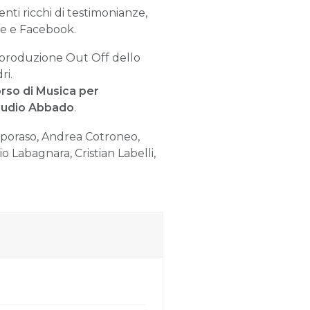
ti ricchi di testimonianze,
ube e Facebook.
a produzione Out Off dello
ri.
orso di Musica per
laudio Abbado
.
aporaso, Andrea Cotroneo,
o Labagnara, Cristian Labelli,