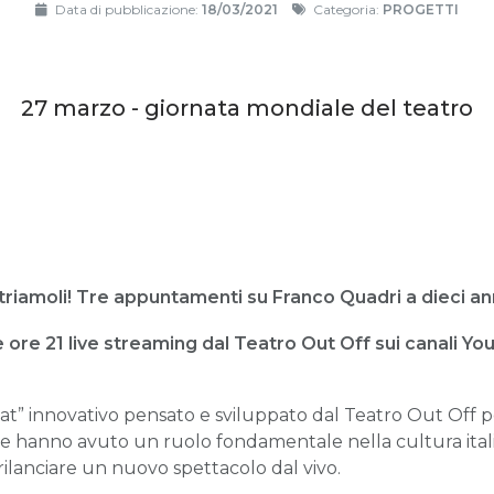
Data di pubblicazione:
18/03/2021
Categoria:
PROGETTI
27 marzo - giornata mondiale del teatro
ntriamoli! Tre appuntamenti su Franco Quadri a dieci an
le ore 21 live streaming dal Teatro Out Off sui canali 
t” innovativo pensato e sviluppato dal Teatro Out Off p
che hanno avuto un ruolo fondamentale nella cultura itali
rilanciare un nuovo spettacolo dal vivo.