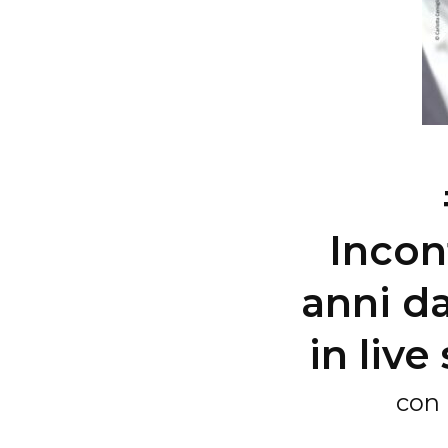
Incon
anni da
in liv
con 