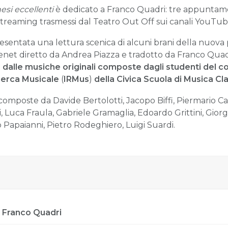
esi eccellenti
è dedicato a Franco Quadri: tre appuntamen
ve streaming trasmessi dal Teatro Out Off sui canali YouT
resentata una lettura scenica di alcuni brani della nuov
enet diretto da Andrea Piazza e tradotto da Franco Quad
a
dalle musiche originali composte dagli studenti del c
icerca Musicale
(
IRMus
)
della Civica Scuola di Musica C
omposte da Davide Bertolotti, Jacopo Biffi, Piermario C
i, Luca Fraula, Gabriele Gramaglia, Edoardo Grittini, Giorgi
 Papaianni, Pietro Rodeghiero, Luigi Suardi.
- Franco Quadri