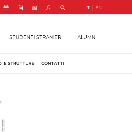
IT
EN
Icona Sostienici
Icona Calendario Eventi
Icona My Civica
Icona Cerca
Icona Newsletter
STUDENTI STRANIERI
ALUMNI
DI E STRUTTURE
CONTATTI