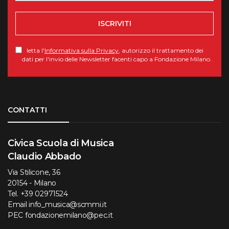
ISCRIVITI
letta l'
Informativa sulla Privacy
, autorizzo il trattamento dei
dati per l'invio delle Newsletter facenti capo a Fondazione Milano.
Torna su
CONTATTI
Civica Scuola di Musica
Claudio Abbado
Via Stilicone, 36
20154 - Milano
Tel.
+39 02971524
Email
info_musica@scmmi.it
PEC
fondazionemilano@pec.it