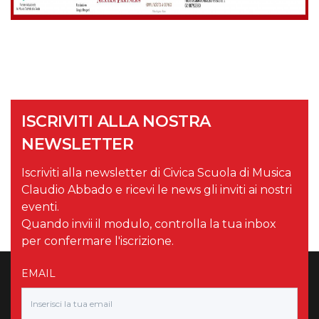
ISCRIVITI ALLA NOSTRA
NEWSLETTER
Iscriviti alla newsletter di Civica Scuola di Musica
Claudio Abbado e ricevi le news gli inviti ai nostri
eventi.
Quando invii il modulo, controlla la tua inbox
per confermare l'iscrizione.
EMAIL