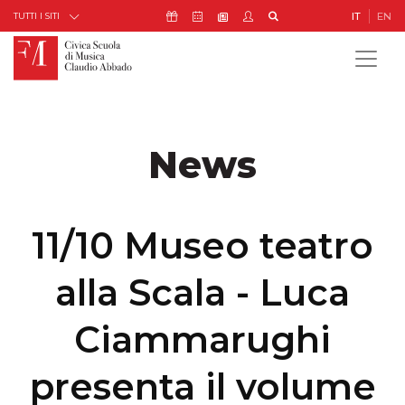
Skip to Content
Icona Sostienici
Icona Calendario Eventi
Icona My Civica
Icona Cerca
IT
EN
Icona Newsletter
TUTTI I SITI
News
11/10 Museo teatro
alla Scala - Luca
Ciammarughi
presenta il volume