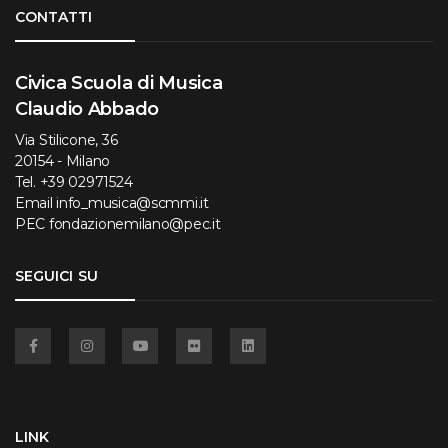
Torna su
CONTATTI
Civica Scuola di Musica
Claudio Abbado
Via Stilicone, 36
20154 - Milano
Tel.
+39 02971524
Email
info_musica@scmmi.it
PEC
fondazionemilano@pec.it
SEGUICI SU
Facebook
Instagram
YouTube
Flickr
Linkedin
LINK