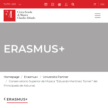
Skip to Content
Icona Sostienici
Icona Calendario Eventi
Icona My Civica
Icona Cerca
IT
EN
Icona Newsletter
TUTTI I SITI
ERASMUS+
Homepage
Erasmus+
Università Partner
Conservatorio Superior de Música "Eduardo Martínez Torner" del
Principado de Asturias
ERASMUS+