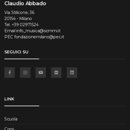
Claudio Abbado
Via Stilicone, 36
20154 - Milano
Tel.
+39 02971524
Email
info_musica@scmmi.it
PEC
fondazionemilano@pec.it
SEGUICI SU
Facebook
Instagram
YouTube
Flickr
Linkedin
LINK
Scuola
Corsi