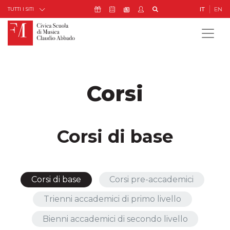
Skip to Content
Icona Sostienici
Icona Calendario Eventi
Icona My Civica
Icona Cerca
IT
EN
Icona Newsletter
TUTTI I SITI
Corsi
Corsi di base
Corsi di base
Corsi pre-accademici
Trienni accademici di primo livello
Bienni accademici di secondo livello