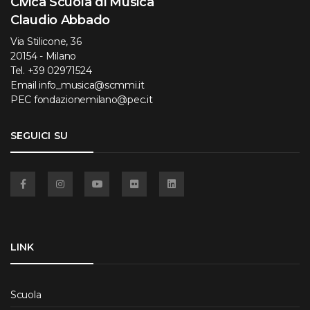
Civica Scuola di Musica
Claudio Abbado
Via Stilicone, 36
20154 - Milano
Tel.
+39 02971524
Email
info_musica@scmmi.it
PEC
fondazionemilano@pec.it
SEGUICI SU
Facebook
Instagram
YouTube
Flickr
Linkedin
LINK
Scuola