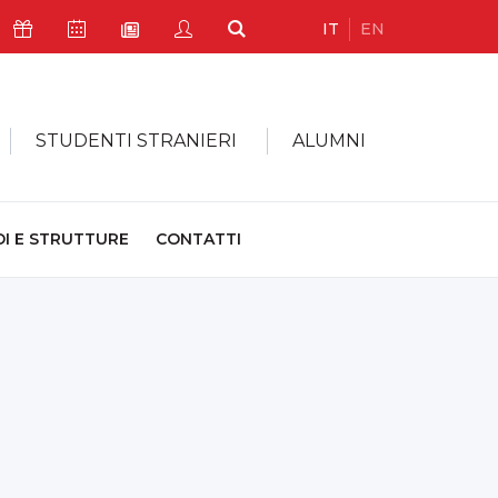
IT
EN
Icona Sostienici
Icona Calendario Eventi
Icona My Civica
Icona Cerca
Icona Newsletter
STUDENTI STRANIERI
ALUMNI
DI E STRUTTURE
CONTATTI