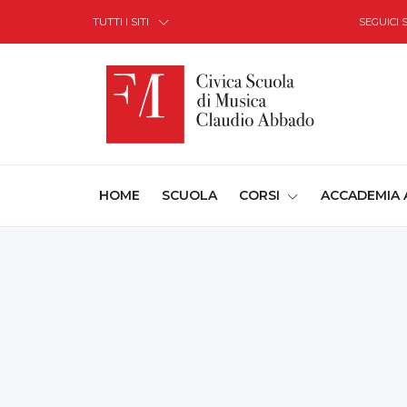
Skip to Content
TUTTI I SITI
SEGUICI 
(CURRENT)
HOME
SCUOLA
CORSI
ACCADEMIA