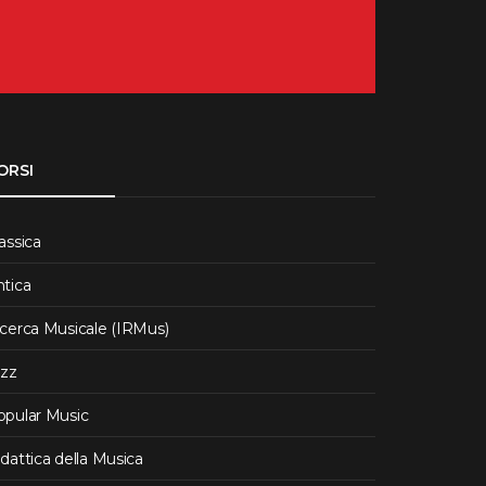
ORSI
assica
ntica
icerca Musicale (IRMus)
azz
opular Music
dattica della Musica