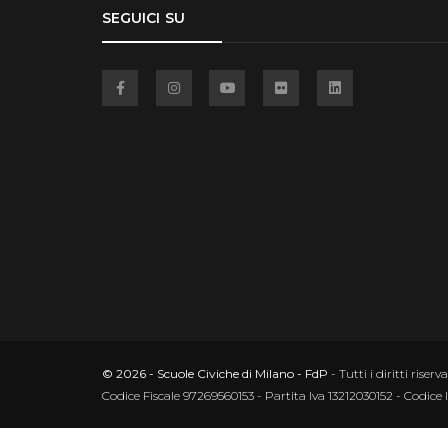
SEGUICI SU
Facebook
Instagram
YouTube
Flickr
Linkedin
© 2026 - Scuole Civiche di Milano - FdP
- Tutti i diritti riserva
Codice Fiscale 97269560153 - Partita Iva 13212030152 - Codice 