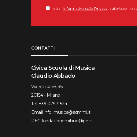
letta l'
Informativa sulla Privacy
, autorizzo il tr
Torna su
CONTATTI
Civica Scuola di Musica
Claudio Abbado
Via Stilicone, 36
20154 - Milano
Tel.
+39 02971524
Email
info_musica@scmmi.it
PEC
fondazionemilano@pec.it