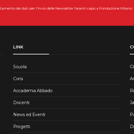
attamento dei dati per l'invio delle Newsletter facenti capo a Fondazione Milano.
LINK
C
Scuola
Cl
Corsi
A
Accademia Abbado
R
Docenti
J
News ed Eventi
P
Progetti
Di