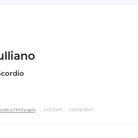
ulliano
Scordio
scritti a FM People
)
DOCENTI
DIPENDENTI