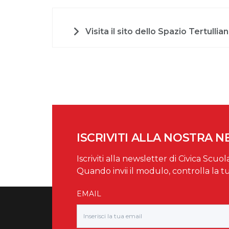
Visita il sito dello Spazio Tertullia
ISCRIVITI ALLA NOSTRA 
Iscriviti alla newsletter di Civica Scuol
Quando invii il modulo, controlla la t
EMAIL