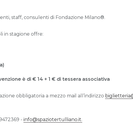
centi, staff, consulenti di Fondazione Milano®.
i in stagione offre:
a)
)
venzione è di € 14 + 1 € di tessera associativa
zione obbligatoria a mezzo mail all’indirizzo
biglietteria
 49472369 -
info@spaziotertulliano.it.