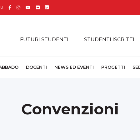
Facebook
Instagram
YouTube
Flickr
Linkedin
SU
FUTURI STUDENTI
STUDENTI ISCRITTI
 ABBADO
DOCENTI
NEWS ED EVENTI
PROGETTI
SE
Convenzioni