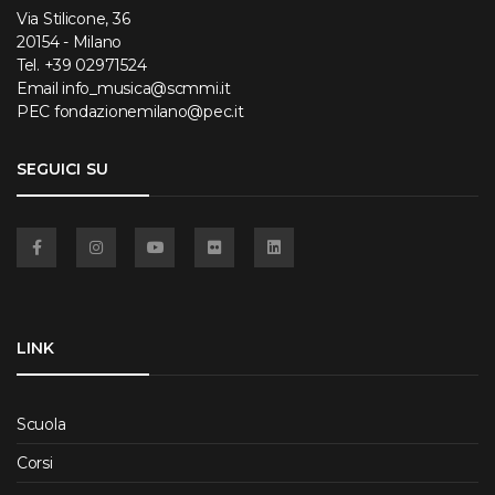
Via Stilicone, 36
20154 - Milano
Tel.
+39 02971524
Email
info_musica@scmmi.it
PEC
fondazionemilano@pec.it
SEGUICI SU
Facebook
Instagram
YouTube
Flickr
Linkedin
LINK
Scuola
Corsi