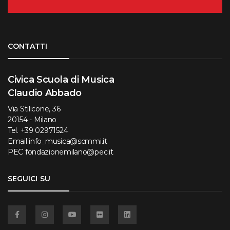
Torna su
CONTATTI
Civica Scuola di Musica
Claudio Abbado
Via Stilicone, 36
20154 - Milano
Tel.
+39 02971524
Email
info_musica@scmmi.it
PEC
fondazionemilano@pec.it
SEGUICI SU
Facebook
Instagram
YouTube
Flickr
Linkedin