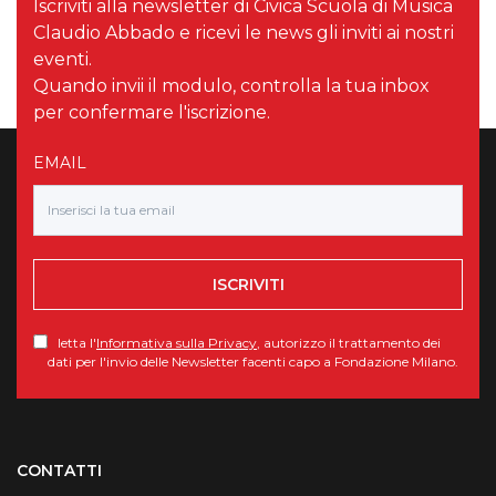
Iscriviti alla newsletter di Civica Scuola di Musica
Claudio Abbado e ricevi le news gli inviti ai nostri
eventi.
Quando invii il modulo, controlla la tua inbox
per confermare l'iscrizione.
EMAIL
ISCRIVITI
letta l'
Informativa sulla Privacy
, autorizzo il trattamento dei
dati per l'invio delle Newsletter facenti capo a Fondazione Milano.
Torna su
CONTATTI