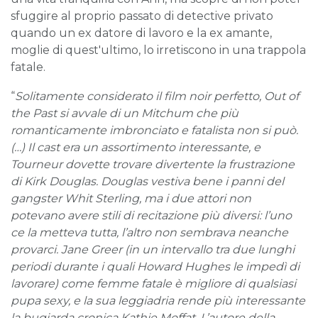
sfuggire al proprio passato di detective privato
quando un ex datore di lavoro e la ex amante,
moglie di quest'ultimo, lo irretiscono in una trappola
fatale.
“
Solitamente considerato il film noir perfetto, Out of
the Past si avvale di un Mitchum che più
romanticamente imbronciato e fatalista non si può.
(…) Il cast era un assortimento interessante, e
Tourneur dovette trovare divertente la frustrazione
di Kirk Douglas. Douglas vestiva bene i panni del
gangster Whit Sterling, ma i due attori non
potevano avere stili di recitazione più diversi: l’uno
ce la metteva tutta, l’altro non sembrava neanche
provarci. Jane Greer (in un intervallo tra due lunghi
periodi durante i quali Howard Hughes le impedì di
lavorare) come femme fatale è migliore di qualsiasi
pupa sexy, e la sua leggiadria rende più interessante
la bugiarda cronica Kathie Moffat. L’autore della