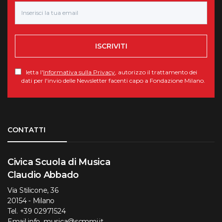
ISCRIVITI
letta l'
Informativa sulla Privacy
, autorizzo il trattamento dei
dati per l'invio delle Newsletter facenti capo a Fondazione Milano.
Torna su
CONTATTI
Civica Scuola di Musica
Claudio Abbado
Via Stilicone, 36
20154 - Milano
Tel.
+39 02971524
Email
info_musica@scmmi.it