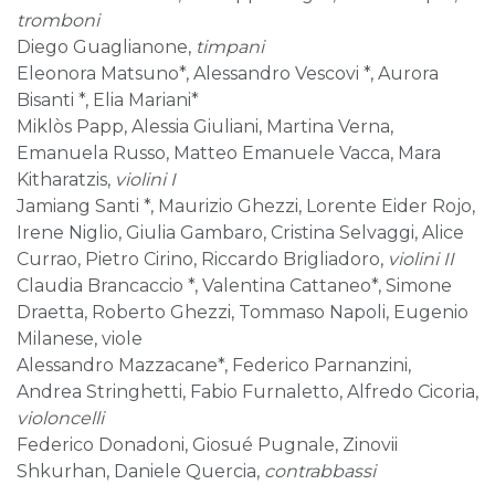
tromboni
Diego Guaglianone,
timpani
Eleonora Matsuno*, Alessandro Vescovi *, Aurora
Bisanti *, Elia Mariani*
Miklòs Papp, Alessia Giuliani, Martina Verna,
Emanuela Russo, Matteo Emanuele Vacca, Mara
Kitharatzis,
violini I
Jamiang Santi *, Maurizio Ghezzi, Lorente Eider Rojo,
Irene Niglio, Giulia Gambaro, Cristina Selvaggi, Alice
Currao, Pietro Cirino, Riccardo Brigliadoro,
violini II
Claudia Brancaccio *, Valentina Cattaneo*, Simone
Draetta, Roberto Ghezzi, Tommaso Napoli, Eugenio
Milanese, viole
Alessandro Mazzacane*, Federico Parnanzini,
Andrea Stringhetti, Fabio Furnaletto, Alfredo Cicoria,
violoncelli
Federico Donadoni, Giosué Pugnale, Zinovii
Shkurhan, Daniele Quercia,
contrabbassi