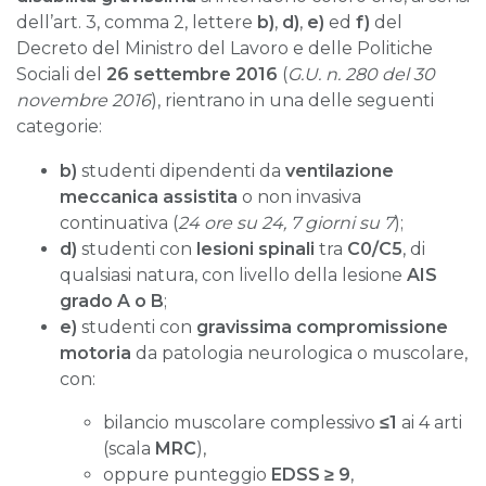
dell’art. 3, comma 2, lettere
b)
,
d)
,
e)
ed
f)
del
Decreto del Ministro del Lavoro e delle Politiche
Sociali del
26 settembre 2016
(
G.U. n. 280 del 30
novembre 2016
), rientrano in una delle seguenti
categorie:
b)
studenti dipendenti da
ventilazione
meccanica assistita
o non invasiva
continuativa (
24 ore su 24, 7 giorni su 7
);
d)
studenti con
lesioni spinali
tra
C0/C5
, di
qualsiasi natura, con livello della lesione
AIS
grado A o B
;
e)
studenti con
gravissima compromissione
motoria
da patologia neurologica o muscolare,
con:
bilancio muscolare complessivo
≤1
ai 4 arti
(scala
MRC
),
oppure punteggio
EDSS ≥ 9
,