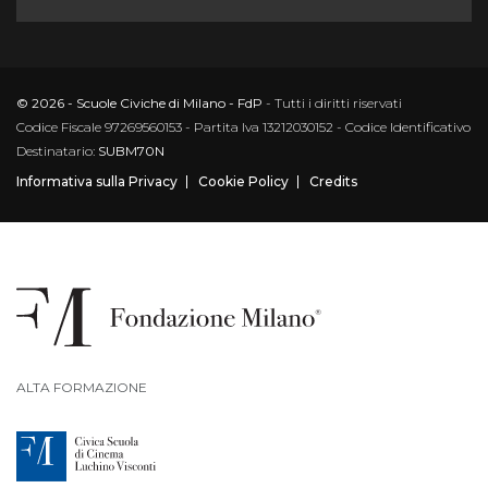
© 2026 - Scuole Civiche di Milano - FdP
- Tutti i diritti riservati
Codice Fiscale 97269560153 - Partita Iva 13212030152 - Codice Identificativo
Destinatario:
SUBM70N
Informativa sulla Privacy
Cookie Policy
Credits
ALTA FORMAZIONE