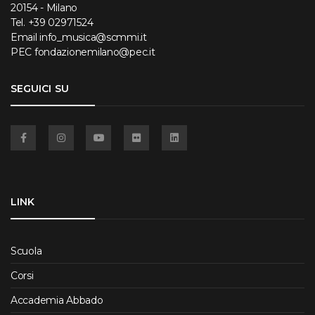
20154 - Milano
Tel.
+39 02971524
Email
info_musica@scmmi.it
PEC
fondazionemilano@pec.it
SEGUICI SU
Facebook
Instagram
YouTube
Flickr
Linkedin
LINK
Scuola
Corsi
Accademia Abbado