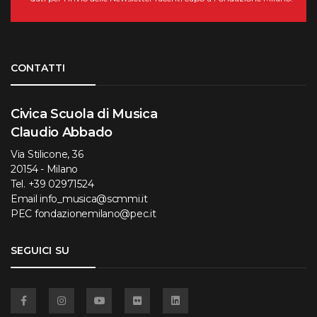
Torna su
CONTATTI
Civica Scuola di Musica
Claudio Abbado
Via Stilicone, 36
20154 - Milano
Tel.
+39 02971524
Email
info_musica@scmmi.it
PEC
fondazionemilano@pec.it
SEGUICI SU
Facebook
Instagram
YouTube
Flickr
Linkedin