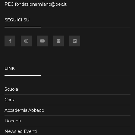
PEC
fondazionemilano@pec.it
SEGUICI SU
Facebook
Instagram
YouTube
Flickr
Linkedin
LINK
Scuola
Corsi
Accademia Abbado
Docenti
News ed Eventi