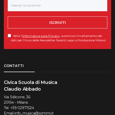
ISCRIVITI
letta l'
Informativa sulla Privacy
, autorizzo il trattamento dei
dati per l'invio delle Newsletter facenti capo a Fondazione Milano.
Torna su
CONTATTI
Civica Scuola di Musica
Claudio Abbado
Via Stilicone, 36
20154 - Milano
Tel.
+39 02971524
Email
info_musica@scmmi.it