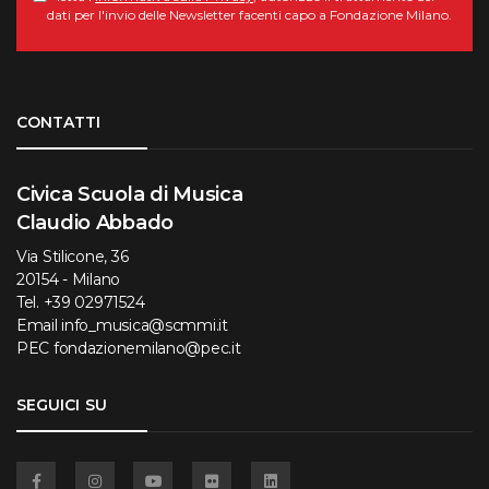
dati per l'invio delle Newsletter facenti capo a Fondazione Milano.
Torna su
CONTATTI
Civica Scuola di Musica
Claudio Abbado
Via Stilicone, 36
20154 - Milano
Tel.
+39 02971524
Email
info_musica@scmmi.it
PEC
fondazionemilano@pec.it
SEGUICI SU
Facebook
Instagram
YouTube
Flickr
Linkedin